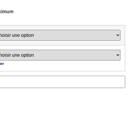
aximum
er