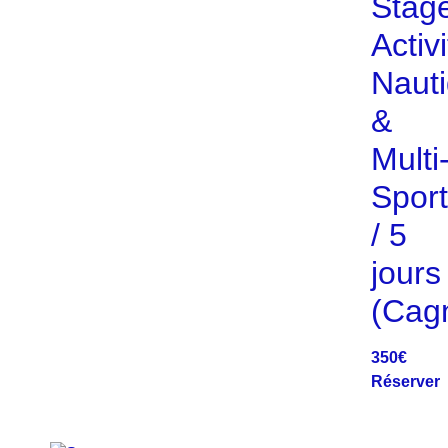
Stag
Activ
Naut
&
Multi
Spor
/ 5
jours
(Cag
350
€
Réserver