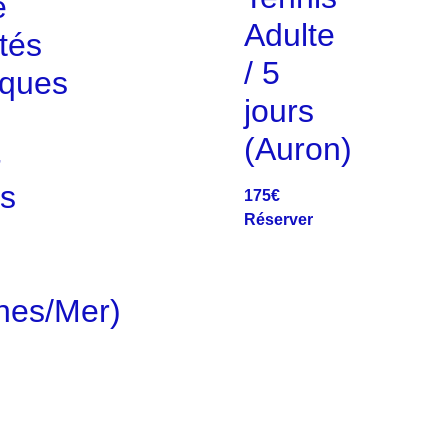
e
Adulte
ités
/ 5
iques
jours
(Auron)
-
ts
175
€
Réserver
nes/Mer)